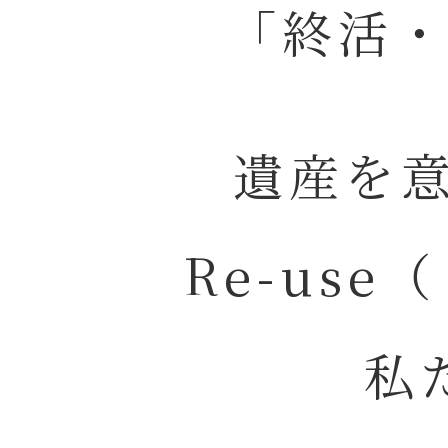
「終活
遺産を意
Re-us
私