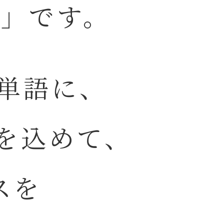
」です。
の単語に、
いを込めて、
スを